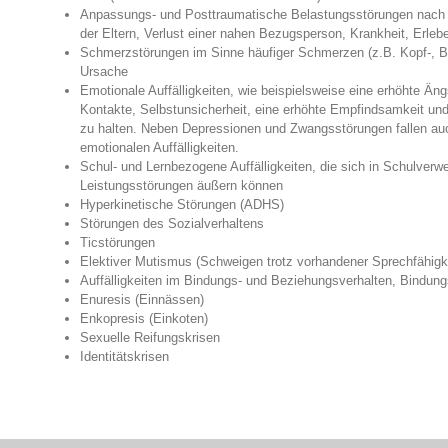
Anpassungs- und Posttraumatische Belastungsstörungen nach 
der Eltern, Verlust einer nahen Bezugsperson, Krankheit, Erleb
Schmerzstörungen im Sinne häufiger Schmerzen (z.B. Kopf-, B
Ursache
Emotionale Auffälligkeiten, wie beispielsweise eine erhöhte Ängs
Kontakte, Selbstunsicherheit, eine erhöhte Empfindsamkeit un
zu halten. Neben Depressionen und Zwangsstörungen fallen auc
emotionalen Auffälligkeiten.
Schul- und Lernbezogene Auffälligkeiten, die sich in Schulverw
Leistungsstörungen äußern können
Hyperkinetische Störungen (ADHS)
Störungen des Sozialverhaltens
Ticstörungen
Elektiver Mutismus (Schweigen trotz vorhandener Sprechfähigke
Auffälligkeiten im Bindungs- und Beziehungsverhalten, Bindun
Enuresis (Einnässen)
Enkopresis (Einkoten)
Sexuelle Reifungskrisen
Identitätskrisen